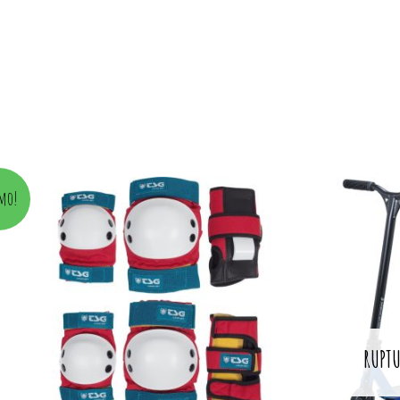
Original
C
mo!
price
p
was:
i
€ 159,95.
€
RUPTU