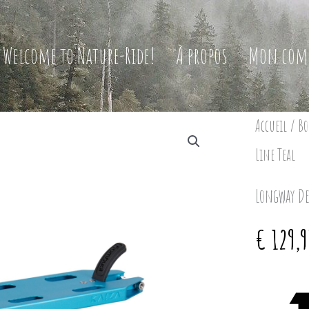
Welcome to Nature-Ride!
À propos
Mon com
Accueil
/
Bo
Line Teal
Longway De
€
129,9