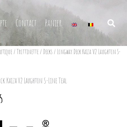
pte
Contact
Panier
utique
/
Trottinette
/
Decks
/ Longway Deck Kaiza V2 Laughton S-
ck Kaiza V2 Laughton S-Line Teal
5