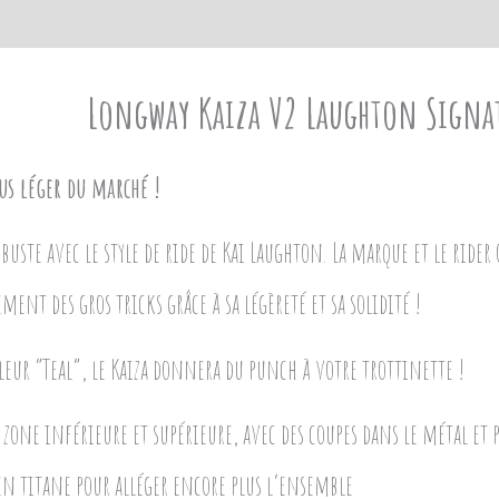
Longway Kaiza V2 Laughton Signa
lus léger du marché !
uste avec le style de ride de Kai Laughton. La marque et le ride
ement des gros tricks grâce à sa légèreté et sa solidité !
uleur “Teal”, le Kaiza donnera du punch à votre trottinette !
la zone inférieure et supérieure, avec des coupes dans le métal e
 en titane pour alléger encore plus l’ensemble