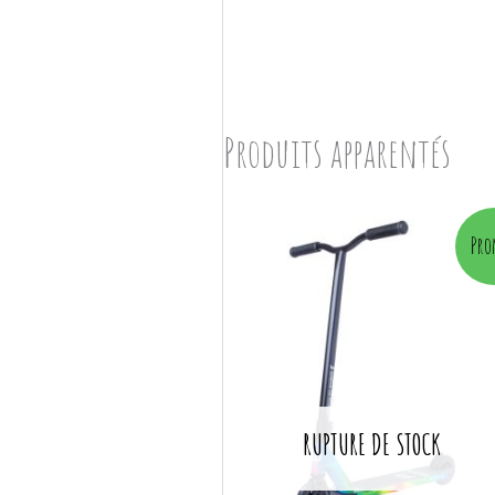
Produits apparentés
Original
Current
Pro
price
price
was:
is:
€ 114,95.
€ 92,95.
RUPTURE DE STOCK