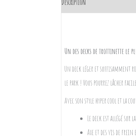
Description
Avis (0)
Un des decks de trottinette le p
Un deck léger et suffisamment rob
le park ! Vous pourrez lâcher facil
Avec son style hyper cool et la co
Le deck est allégé sur 
Axe et des vis de frein