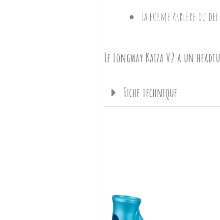
La forme arrière du de
Le Longway Kaiza V2 a un headtu
Fiche technique