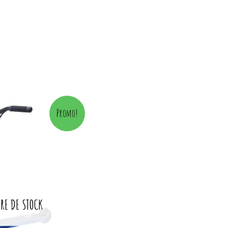
urrent
Promo!
rice
s:
 129,95.
RE DE STOCK