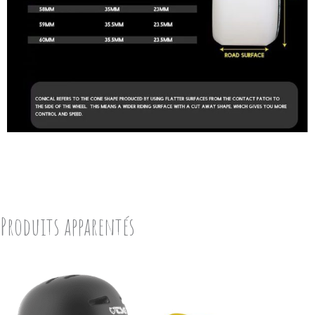
Produits apparentés
This
product