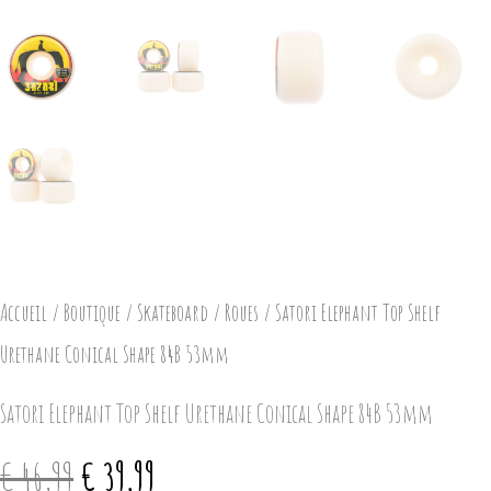
84B
53mm
Accueil
/
Boutique
/
Skateboard
/
Roues
/ Satori Elephant Top Shelf
Urethane Conical Shape 84B 53mm
Satori Elephant Top Shelf Urethane Conical Shape 84B 53mm
€
46,99
€
39,99