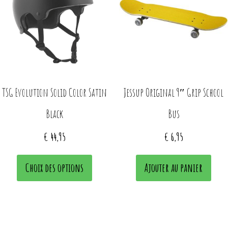
has
multiple
variants.
The
TSG Evolution Solid Color Satin
Jessup Original 9″ Grip School
options
Black
Bus
may
€
44,95
€
6,95
be
chosen
Choix des options
Ajouter au panier
on
the
This