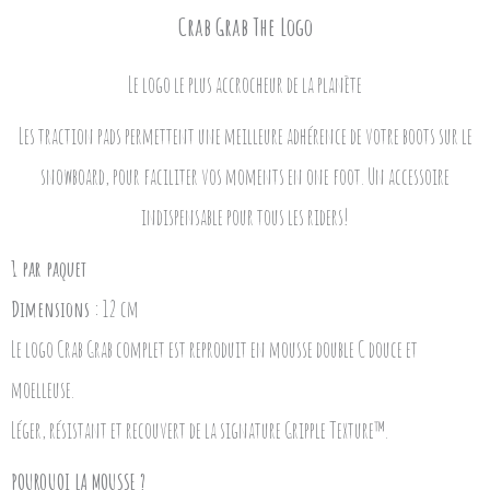
Crab Grab The Logo
Le logo le plus accrocheur de la planète
Les traction pads permettent une meilleure adhérence de votre boots sur le
snowboard, pour faciliter vos moments en one foot. Un accessoire
indispensable pour tous les riders!
1 par paquet
Dimensions :
12 cm
Le logo Crab Grab complet est reproduit en mousse double C douce et
moelleuse.
Léger, résistant et recouvert de la signature Gripple Texture™.
POURQUOI LA MOUSSE ?