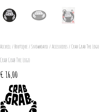
Accueil
/
Boutique
/
Snowboard
/
Accessoires
/ Crab Grab The Logo
Crab Grab The Logo
€
16,00