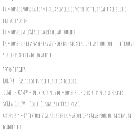
La mousse épouse la forme de la semelle de votre botte, créant ainsi une
liaison solide.
La mousse est légère et agréable au toucher.
La mousse ne ressemble pas à l’horrible morceau de plastique que l’on trouve
sur les planches de location.
TECHNOLOGIES :
ROND ! – Pas de coins pointus et dangereux.
DUAL C-FOAM™ – Deux fois plus de mousse pour deux fois plus de plaisir.
SCREW GLUE™ – Collé. Comme si c’était vissé.
Gripples™ – La texture signature de la marque Crab Grab pour un maximum
d’adhérence.